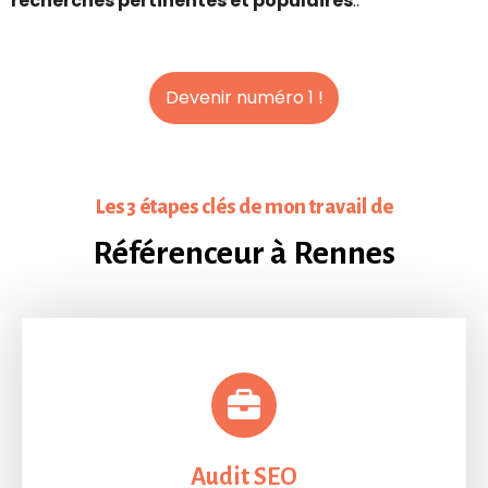
recherches pertinentes et populaires
..
Devenir numéro 1 !
Devenir numéro 1 !
Les 3 étapes clés de mon travail de
Référenceur à Rennes
Audit SEO